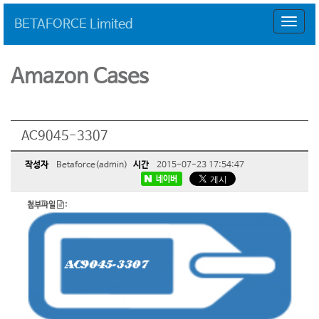
BETAFORCE Limited
T
o
g
g
Amazon Cases
l
e
n
a
AC9045-3307
v
i
g
작성자
Betaforce(admin)
시간
2015-07-23 17:54:47
a
네이버
t
첨부파일
:
i
o
n