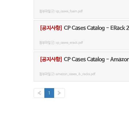
첨부파일
: cp_cases_foam.pdf
[공지사항]
CP Cases Catalog - ERack 
첨부파일
: cp_cases_erack.pdf
[공지사항]
CP Cases Catalog - Amazo
첨부파일
: amazon_cases_&_racks.pdf
«
1
»