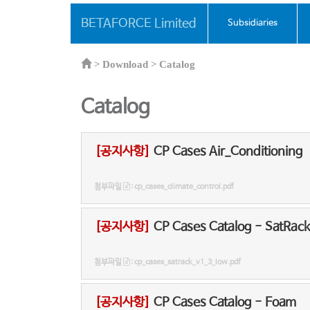
BETAFORCE Limited
Subsidiaries
>
Download >
Catalog
Catalog
[공지사항]
CP Cases Air_Conditioning
첨부파일
: cp_cases_climate_control.pdf
[공지사항]
CP Cases Catalog - SatRac
첨부파일
: cp_cases_satrack_v1_3_low.pdf
[공지사항]
CP Cases Catalog - Foam