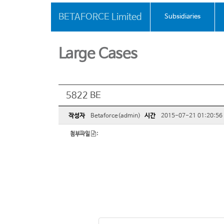
BETAFORCE Limited
Subsidiaries
Large Cases
5822 BE
작성자
Betaforce(admin)
시간
2015-07-21 01:20:56
첨부파일
: